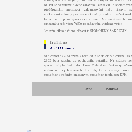
Naše společnost se již po mnoho let zabývá antikorozní och
oblasti se věnujeme hlavně žárovému zinkování a sherardová
předúpravám, metalizaci, galvanizování nebo různým n
antikorozní ochrany pak navazují služby v oboru tváření ocel
konstrukcí, tepelné úpravy či v dopravě. Sortiment našich slu
omezený a rádi všem Vaším požadavkům vyjdeme vstříc.
Jediným cílem naší společnosti je SPOKOJENÝ ZÁKAZNÍK.
Profil firmy
ALPHA Union.cz
Společnost byla založena v roce 2003 se sídlem v Českém Těšín
2003 byla zapsána do obchodního rejstříku. Na začátku ro
společnosti přemístěno do Třince. V době založení se společno
zinkováním a paletu služeb od té doby trvale rozšiřuje. Právní 
společnost s ručením omezeným, společnost je plátcem DPH.
Úvod
Nabídka